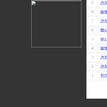
9
견
8
발렛
7
견
6
행사
5
부
4
발
3
견
2
견적
1
천연