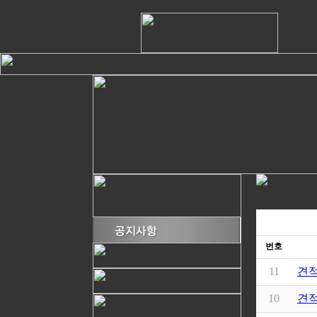
번호
11
견적
10
견